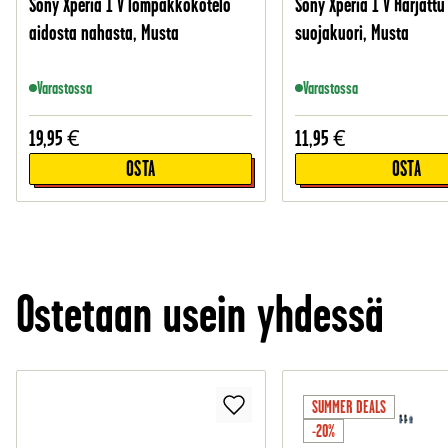
Sony Xperia 1 V lompakkokotelo
Sony Xperia 1 V Harjattu
aidosta nahasta, Musta
suojakuori, Musta
Varastossa
Varastossa
19,95
€
11,95
€
OSTA
OSTA
Ostetaan usein yhdessä
SUMMER DEALS
-20%