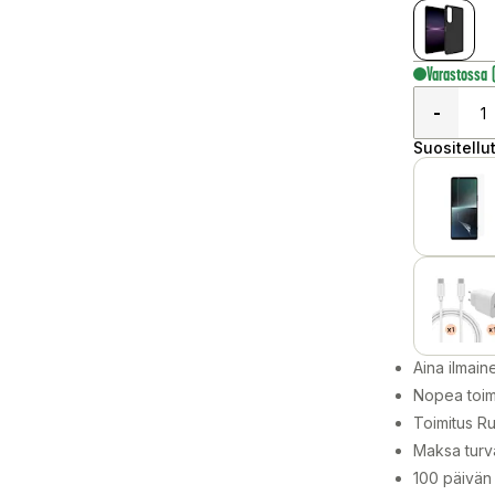
Varastossa
-
Suositellut
Aina ilmain
Nopea toim
Toimitus Ru
Maksa turva
100 päivän