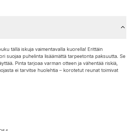
uku tällä iskuja vaimentavalla kuorella! Erittäin
ori suojaa puhelinta lisäämättä tarpeetonta paksuutta. Se
äyttää. Pinta tarjoaa varman otteen ja vähentää riskiä,
asta ei tarvitse huolehtia – korotetut reunat toimivat