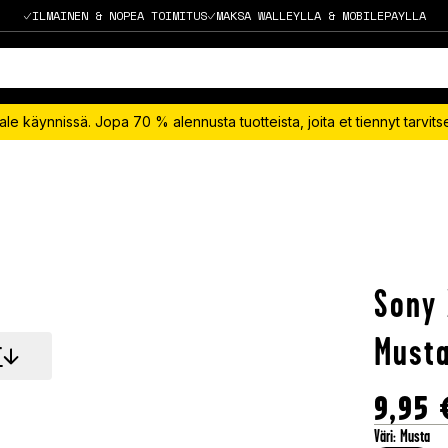
ILMAINEN & NOPEA TOIMITUS
MAKSA WALLEYLLA & MOBILEPAYLLA
le käynnissä. Jopa 70 % alennusta tuotteista, joita et tiennyt tarvit
Sony 
Must
T
9,95
Väri
:
Musta