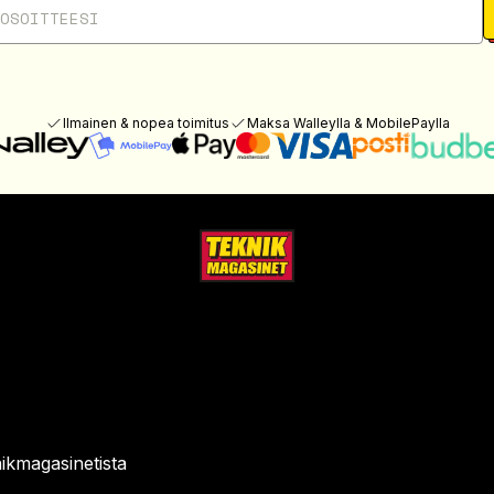
Ilmainen & nopea toimitus
Maksa Walleylla & MobilePaylla
ikmagasinetista