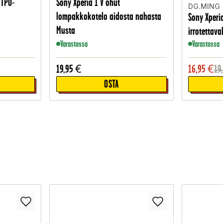
 TPU-
Sony Xperia 1 V ohut
DG.MING
lompakkokotelo aidosta nahasta
Sony Xperi
Musta
irrotettava
Varastossa
Varastossa
19,95
€
16,95
€
19
OSTA