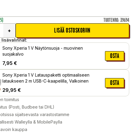
(5)
TUOTENRO
:
39694
LISÄÄ OSTOSKORIIN
+
 lisävalinnat:
Sony Xperia 1 V Näytönsuoja - muovinen
suojakalvo
OSTA
7,95
€
Sony Xperia 1 V Latauspaketti optimaaliseen
lataukseen 2 m USB-C-kaapelilla, Valkoinen
OSTA
29,95
€
en toimitus
itus (Posti, Budbee tai DHL)
otsissa sijaitsevasta varastostamme
llisesti Walleylla & MobilePaylla
 avoin kauppa