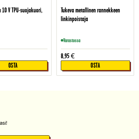
a 10 V TPU-suojakuori,
Tukeva metallinen rannekkeen
linkinpoistaja
Varastossa
8,95
€
OSTA
OSTA
si!