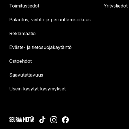
Toimitustiedot
Yritystiedot
Palautus, vaihto ja peruuttamisoikeus
Reklamaatio
Eväste- ja tietosuojakäytäntö
Ostoehdot
Saavutettavuus
Usein kysytyt kysymykset
SEURAA MEITÄ!
TIKTOK
INSTAGRAM
FACEBOOK