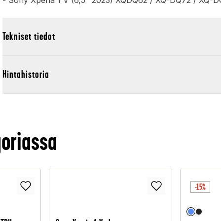
- Sony Xperia 1 V (6,5" 2023) XQDQ62 / XQ-DQ72 / XQ-
Tekniset tiedot
Hintahistoria
oriassa
-15%