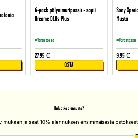
6-pack pölynimuripussit - sopii
Sony Xperi
rofonia
Dreame D10s Plus
Musta
a
Varastossa
Varastossa
27,95
€
9,95
€
OSTA
Haluatko alennusta?
ity mukaan ja saat 10% alennuksen ensimmäisestä ostoksesta