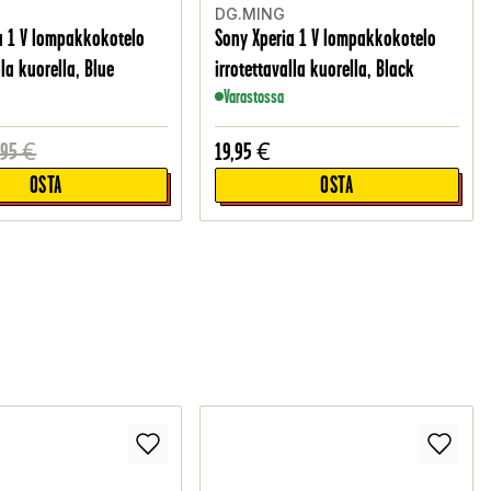
DG.MING
a 1 V lompakkokotelo
Sony Xperia 1 V lompakkokotelo
lla kuorella, Blue
irrotettavalla kuorella, Black
Varastossa
,95
€
19,95
€
OSTA
OSTA