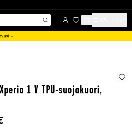
VALIKKO
items in cart, view bag
sevasi →
Xperia 1 V TPU-suojakuori,
a
€