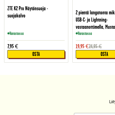
ZTE K2 Pro Näytönsuoja -
2 pientä langatonta mik
suojakalvo
USB-C- ja Lightning-
vastaanottimella, Must
Varastossa
Varastossa
7,95
€
19,95
€
24,95
€
OSTA
OSTA
Li