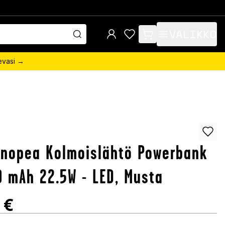
VALIKKO
items in cart, view bag
sevasi →
rnopea Kolmoislähtö Powerbank
 mAh 22.5W - LED, Musta
€