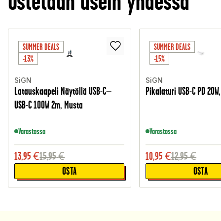
Ostetaan usein yhdessä
SUMMER DEALS
SUMMER DEALS
-13%
-15%
SiGN
SiGN
Latauskaapeli Näytöllä USB-C–
Pikalaturi USB-C PD 20W
USB-C 100W 2m, Musta
Varastossa
Varastossa
13,95
€
15,95
€
10,95
€
12,95
€
OSTA
OSTA