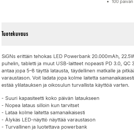
100 päivän
ö
Tuotekuvaus
SiGNs erittäin tehokas LED Powerbank 20.000mAh, 22.5W 
puhelin, tabletti ja muut USB-laitteet nopeasti PD 3.0, QC
antaa jopa 5–8 täyttä latausta, täydellinen matkalle ja pi
varaustason. Voit ladata jopa kolme laitetta samanaikaisest
estää ylilatauksen ja oikosulun turvallista käyttöä varten.
- Suuri kapasiteetti koko päivän lataukseen
- Nopea lataus silloin kun tarvitset
- Lataa kolme laitetta samanaikaisesti
- Älykäs LED-näyttö näyttää varaustason
- Turvallinen ja luotettava powerbank