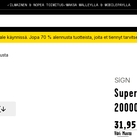
ILMAINEN & NOPEA TOIMITUS
MAKSA WALLEYLLA & MOBILEPAYLLA
le käynnissä. Jopa 70 % alennusta tuotteista, joita et tiennyt tarvit
usta
SiGN
Supe
20000
T
31,95
Väri
:
Musta