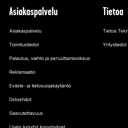
Asiakaspalvelu
Tietoa
Asiakaspalvelu
Tietoa Tekn
Toimitustiedot
Yritystiedot
Palautus, vaihto ja peruuttamisoikeus
Reklamaatio
Eväste- ja tietosuojakäytäntö
Ostoehdot
Saavutettavuus
Usein kysytyt kysymykset