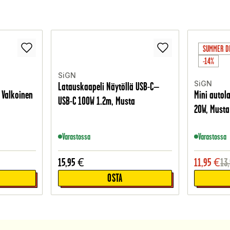
SUMMER D
-14%
SiGN
SiGN
Latauskaapeli Näytöllä USB-C–
, Valkoinen
Mini autola
USB-C 100W 1.2m, Musta
20W, Musta
Varastossa
Varastossa
15,95
€
11,95
€
13
OSTA