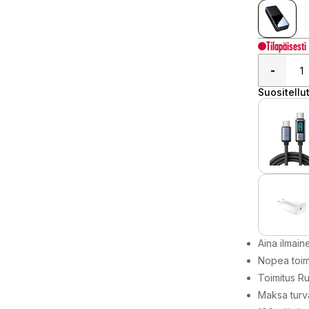
Tilapäisesti
-
Suositellut
Aina ilmain
Nopea toim
Toimitus Ru
Maksa turva