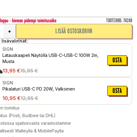
 loppu - hieman pidempi toimitusaika
TUOTENRO
:
74248
LISÄÄ OSTOSKORIIN
+
 lisävalinnat:
SIGN
Latauskaapeli Näytöllä USB-C–USB-C 100W 2m,
OSTA
Musta
13,95
€
15,95
€
SIGN
Pikalaturi USB-C PD 20W, Valkoinen
OSTA
10,95
€
12,95
€
en toimitus
itus (Posti, Budbee tai DHL)
otsissa sijaitsevasta varastostamme
llisesti Walleylla & MobilePaylla