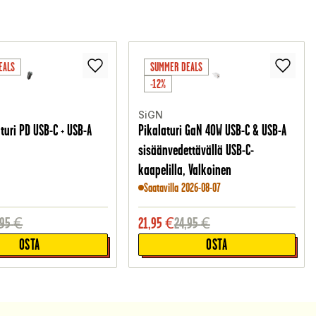
EALS
SUMMER DEALS
-12%
SiGN
turi PD USB-C + USB-A
Pikalaturi GaN 40W USB-C & USB-A
sisäänvedettävällä USB-C-
kaapelilla, Valkoinen
Saatavilla 2026-08-07
,95
€
21,95
€
24,95
€
OSTA
OSTA