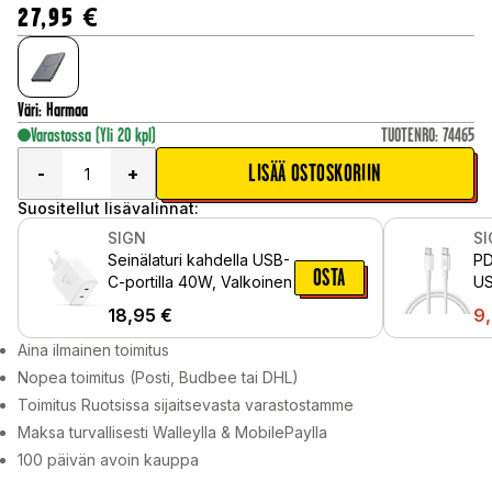
27,95
€
Väri
:
Harmaa
Varastossa
(Yli 20 kpl)
TUOTENRO
:
74465
LISÄÄ OSTOSKORIIN
-
+
Suositellut lisävalinnat:
SIGN
S
Seinälaturi kahdella USB-
PD
OSTA
C-portilla 40W, Valkoinen
US
Va
18,95
€
9
Aina ilmainen toimitus
Nopea toimitus (Posti, Budbee tai DHL)
Toimitus Ruotsissa sijaitsevasta varastostamme
Maksa turvallisesti Walleylla & MobilePaylla
100 päivän avoin kauppa