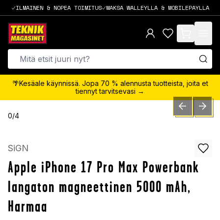
ILMAINEN & NOPEA TOIMITUS
MAKSA WALLEYLLA & MOBILEPAYLLA
items in cart,
🌴Kesäale käynnissä. Jopa 70 % alennusta tuotteista, joita et
tiennyt tarvitsevasi →
PREVIOUS SLID
NEXT S
0
/
4
SiGN
Apple iPhone 17 Pro Max Powerbank
langaton magneettinen 5000 mAh,
Harmaa