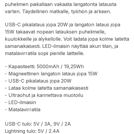
puhelimen paikallaan vakaata langatonta latausta
varten. Täydellinen matkalle, työhön ja arkeen.
USB-C pikalataus jopa 20W ja langaton lataus jopa
15W takaavat nopean latauksen puhelimelle,
kuulokkeille ja älykellolle. Voit ladata jopa kolme laitetta
samanaikaisesti. LED-ilmaisin näyttää akun tilan, ja
matalavirratila sopii pienille laitteille.
- Kapasiteetti: 5000mAh / 19,25Wh
- Magneettinen langaton lataus jopa 15W
- USB-C pikalataus jopa 20W
- Lataa kolme laitetta samanaikaisesti
- Ultraohut ja kannettava muotoilu
- LED-ilmaisin
- Matalavirratila
USB-C tulo: 5V / 3A, 9V / 2A
Lightning tulo: 5V / 2.4A