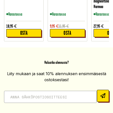
magneettinen 
Harmaa
Varastossa
Varastossa
Varastossa
18,95
€
9,95
€
11,95
€
27,95
€
OSTA
OSTA
OST
Haluatko alennusta?
Liity mukaan ja saat 10% alennuksen ensimmäisestä
ostoksestasi!