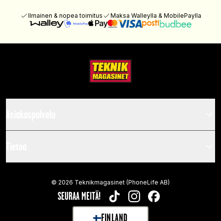
Ilmainen & nopea toimitus
Maksa Walleylla & MobilePaylla
Asiakaspalvelu
Tietoa
©
2026
Teknikmagasinet (PhoneLife AB)
SEURAA MEITÄ!
TIKTOK
INSTAGRAM
FACEBOOK
FINLAND