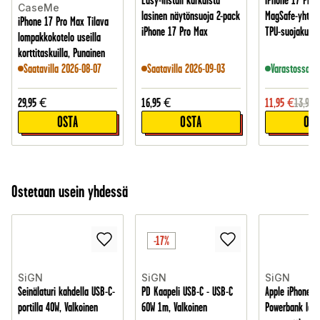
Easy-Install karkaistu
iPhone 17 Pro 
CaseMe
lasinen näytönsuoja 2-pack
MagSafe-yhtee
iPhone 17 Pro Max Tilava
iPhone 17 Pro Max
TPU-suojakuori,
lompakkokotelo useilla
korttitaskuilla, Punainen
Saatavilla 2026-08-07
Saatavilla 2026-09-03
Varastossa
29,95
€
16,95
€
11,95
€
13,95
OSTA
OSTA
OST
Ostetaan usein yhdessä
-17%
SiGN
SiGN
SiGN
Seinälaturi kahdella USB-C-
PD Kaapeli USB-C - USB-C
Apple iPhone 1
portilla 40W, Valkoinen
60W 1m, Valkoinen
Powerbank lan