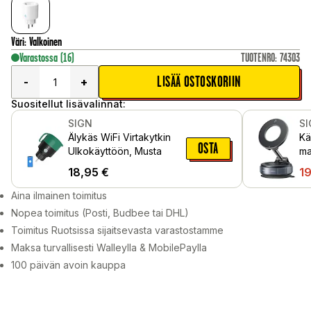
Väri
:
Valkoinen
Varastossa
(16)
TUOTENRO
:
74303
LISÄÄ OSTOSKORIIN
-
+
Suositellut lisävalinnat:
SIGN
S
Älykäs WiFi Virtakytkin
Kä
OSTA
Ulkokäyttöön, Musta
ma
pu
18,95
€
1
Mu
Aina ilmainen toimitus
Nopea toimitus (Posti, Budbee tai DHL)
Toimitus Ruotsissa sijaitsevasta varastostamme
Maksa turvallisesti Walleylla & MobilePaylla
100 päivän avoin kauppa