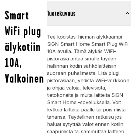
Smart
Tuotekuvaus
WiFi plug
Tee kodistasi hieman älykkäämpi
älykotiin
SiGN Smart Home Smart Plug WiFi
10A avulla. Tämä älykäs WiFi-
10A,
pistorasia antaa sinulle täyden
hallinnan kodin sähkölaitteisiin
suoraan puhelimesta. Liitä plugi
Valkoinen
pistorasiaan, yhdistä WiFi-verkkoon
ja ohjaa valoja, televisiota,
tietokoneita ja muita laitteita SiGN
Smart Home -sovelluksella. Voit
kytkeä laitteita päälle tai pois mistä
tahansa. Täydellinen ratkaisu jos
haluat sytyttää valot ennen kotiin
saapumista tai sammuttaa laitteen