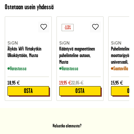
Ostetaan usein yhdessä
-13%
SiGN
SiGN
SiGN
Älykäs WiFi Virtakytkin
Kääntyvä magneettinen
Puhelinteline p
Ulkokäyttöön, Musta
puhelinteline autoon,
moottoripyörää
Musta
universaali, Mu
Varastossa
Varastossa
Saatavilla 20
18,95
€
19,95
€
22,95
€
15,95
€
OSTA
OSTA
OST
Haluatko alennusta?