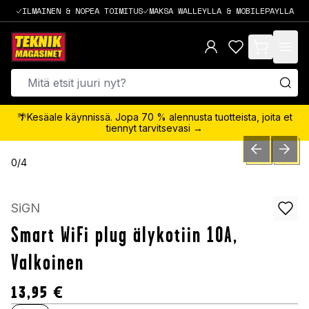
ILMAINEN & NOPEA TOIMITUS
MAKSA WALLEYLLA & MOBILEPAYLLA
items in cart,
🌴Kesäale käynnissä. Jopa 70 % alennusta tuotteista, joita et
tiennyt tarvitsevasi →
PREVIOUS SLID
NEXT S
0
/
4
SiGN
Smart WiFi plug älykotiin 10A,
Valkoinen
13,95
€